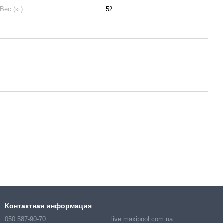
Вес (кг)
52
Контактная информация
050 587-90-70
live:maxipool.com.ua