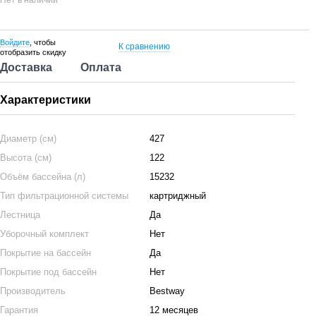
Нет в наличии
Войдите
, чтобы
К сравнению
отобразить скидку
Доставка
Оплата
Характеристики
Диаметр (см)
427
Высота (см)
122
Объём бассейна (л)
15232
Тип фильтрационной системы
картриджный
Лестница
Да
Уборочный комплект
Нет
Покрытие на бассейн
Да
Покрытие под бассейн
Нет
Производитель
Bestway
Гарантия
12 месяцев