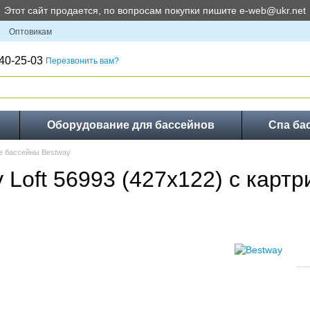
Этот сайт продается, по вопросам покупки пишите e-web@ukr.net
Оптовикам
40-25-03
Перезвонить вам?
Оборудование для бассейнов
Спа ба
е бассейны Bestway
 Loft 56993 (427х122) с кар