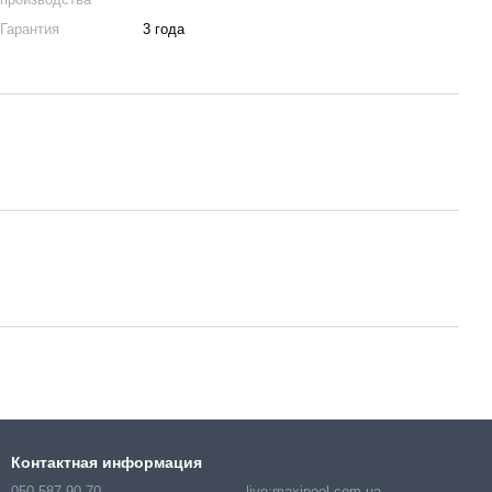
Гарантия
3 года
Контактная информация
050 587-90-70
live:maxipool.com.ua