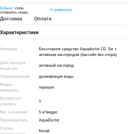
Войдите
, чтобы
К сравнению
отобразить скидку
Доставка
Оплата
Характеристики
Название
Бесхлорное средство Aquadoctor O2, 5кг с
активным кислородом (бассейн без хлора)
Действующее
активный кислород
вещество
Предназначение
дезинфекция воды
Форма
порошок
препарата
Количество
1
упаковок
Вес в упаковке
5 кг\ведро
Производитель
AquaDoctor
Страна
Китай
производства