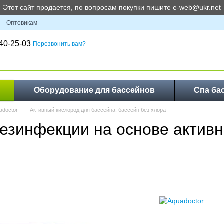
Этот сайт продается, по вопросам покупки пишите e-web@ukr.net
Оптовикам
40-25-03
Перезвонить вам?
Оборудование для бассейнов
Спа ба
adoctor
Активный кислород для бассейна: бассейн без хлора
езинфекции на основе активн