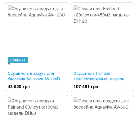
Новинка
Осушитель воздуха для
Осушитель Fairland
бассейна Aquaviva AV-120D
120л\cутки/450м3, модель
DH120
43 520 грн
107 461 грн