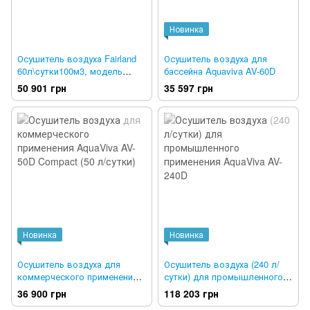
Новинка
Осушитель воздуха Fairland
Осушитель воздуха для
60л\cутки100м3, модель
бассейна Aquaviva AV-60D
DH60
50 901 грн
35 597 грн
Новинка
Новинка
Осушитель воздуха для
Осушитель воздуха (240 л/
коммерческого применения
сутки) для промышленного
AquaViva AV-50D Compact (50
применения AquaViva AV-
36 900 грн
118 203 грн
л/сутки)
240D