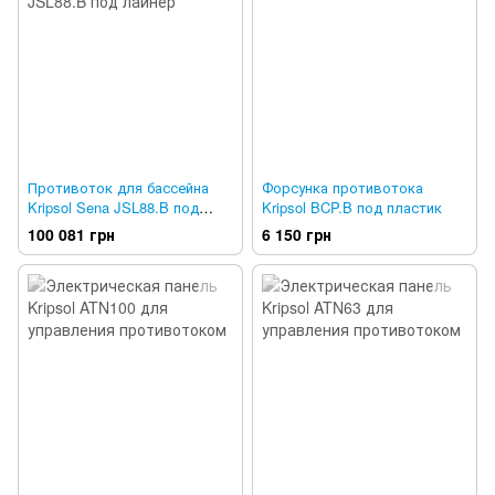
Противоток для бассейна
Форсунка противотока
Kripsol Sena JSL88.B под
Kripsol BCP.B под пластик
лайнер
100 081 грн
6 150 грн