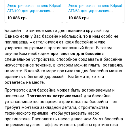
Электрическая панель Kripsol
Электрическая панель Kripsol
ATN100 для управления
ATN63 для управления
противотоком
противотоком
10 086 грн
10 086 грн
Бассейн – отличное место для плавания круглый год.
Однако если у Вас бассейн небольшой, то в нем особо не
поплаваешь – оттолкнулся от края бассейна и уже
упираешься руками в противоположный борт. В таком
случае Вам необходим
противоток для бассейна
–
специальное устройство, способное создавать в бассейне
искусственное течение, в котором можно плыть, оставаясь
на месте. В какой-то мере противоток для бассейна можно
сравнить с беговой дорожкой – Вы бежите, хотя и
остаетесь на месте.
Противоток для бассейна может быть встраиваемым и
навесным.
Противоток встраиваемый
для бассейна
устанавливается во время строительства бассейна – он
требует монтажа закладной детали, строительства
технического приямка, чтобы установить насос
противотока. Располагать насос далее чем 5м от бассейна
не рекомендуется – эффективность работы противотока