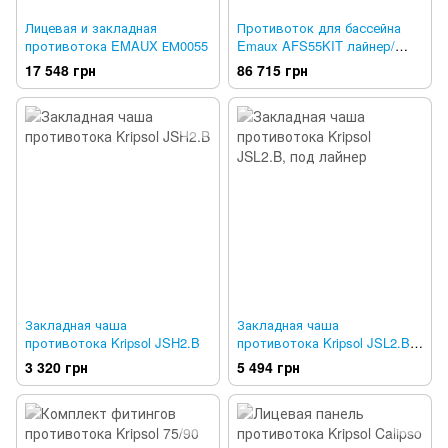
Лицевая и закладная
Противоток для бассейна
противотока EMAUX ЕМ0055
Emaux AFS55KIT лайнер/
бетон
17 548 грн
86 715 грн
Закладная чаша
Закладная чаша
противотока Kripsol JSH2.B
противотока Kripsol JSL2.B,
под лайнер
3 320 грн
5 494 грн