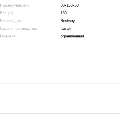
Размер упаковки
80х163х60
Вес (кг)
180
Производитель
Bestway
Страна производства
Китай
Гарантия
ограниченная