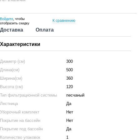
Нет в наличии
Войдите
, чтобы
К сравнению
отобразить скидку
Доставка
Оплата
Характеристики
Диаметр (см)
300
Длина(см)
500
Ширина(см)
360
Высота (см)
120
Тип фильтрационной системы
песчаный
Лестница
Да
Уборочный комплект
Нет
Покрытие на бассейн
Нет
Покрытие под бассейн
Да
Количество упаковок
1