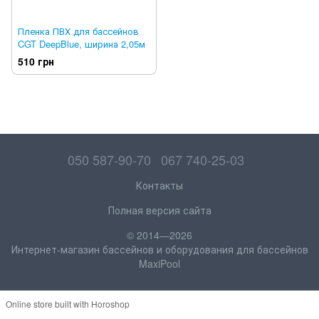
Пленка ПВХ для бассейнов
CGT DeepBlue, ширина 2,05м
510 грн
050 587-90-70
067 740-25-03
Контакты
Полная версия сайта
© 2014—2026
Интернет-магазин бассейнов и оборудования для бассейнов
MaxiPool
Online store built with Horoshop