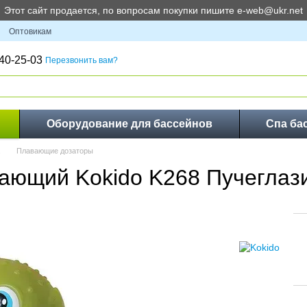
Этот сайт продается, по вопросам покупки пишите e-web@ukr.net
Оптовикам
40-25-03
Перезвонить вам?
Оборудование для бассейнов
Спа ба
Плавающие дозаторы
вающий Kokido K268 Пучеглаз