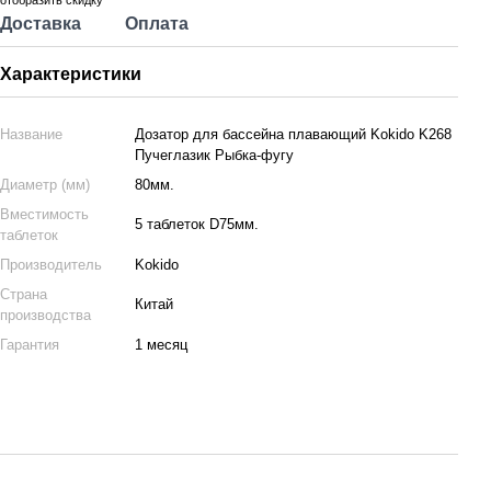
отобразить скидку
Доставка
Оплата
Характеристики
Название
Дозатор для бассейна плавающий Kokido K268
Пучеглазик Рыбка-фугу
Диаметр (мм)
80мм.
Вместимость
5 таблеток D75мм.
таблеток
Производитель
Kokido
Страна
Китай
производства
Гарантия
1 месяц