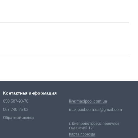
Контактная информация
050 587-90-70
live:maxipool.com.ua
067 740-25-03
maxipool.com.ua@gmail.com
Обратный звонок
г. Днепропетровск, переулок
Океанский 12
Карта проезда