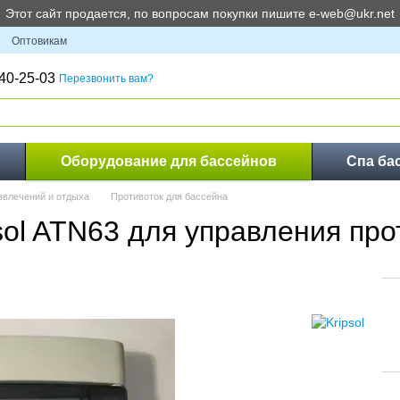
Этот сайт продается, по вопросам покупки пишите e-web@ukr.net
Оптовикам
40-25-03
Перезвонить вам?
Оборудование для бассейнов
Спа ба
звлечений и отдыха
Противоток для бассейна
sol ATN63 для управления пр