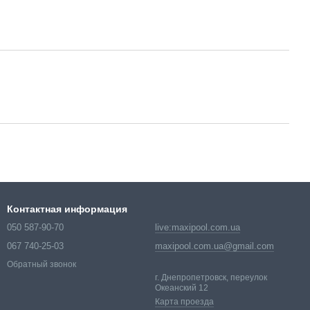
Контактная информация
050 587-90-70
live:maxipool.com.ua
067 740-25-03
maxipool.com.ua@gmail.com
Обратный звонок
г. Днепропетровск, переулок
Океанский 12
Карта проезда