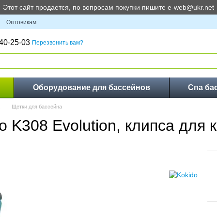
Этот сайт продается, по вопросам покупки пишите e-web@ukr.net
Оптовикам
40-25-03
Перезвонить вам?
Оборудование для бассейнов
Спа ба
Щетки для бассейна
 K308 Evolution, клипса для 