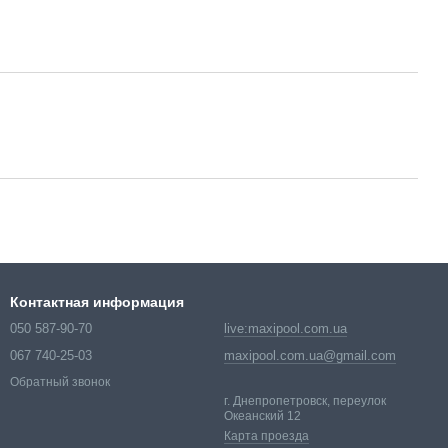
Контактная информация
050 587-90-70
live:maxipool.com.ua
067 740-25-03
maxipool.com.ua@gmail.com
Обратный звонок
г. Днепропетровск, переулок
Океанский 12
Карта проезда