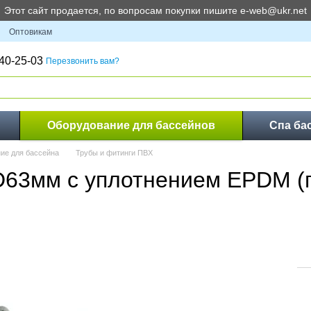
Этот сайт продается, по вопросам покупки пишите e-web@ukr.net
Оптовикам
40-25-03
Перезвонить вам?
Оборудование для бассейнов
Спа ба
ие для бассейна
Трубы и фитинги ПВХ
D63мм с уплотнением EPDM (