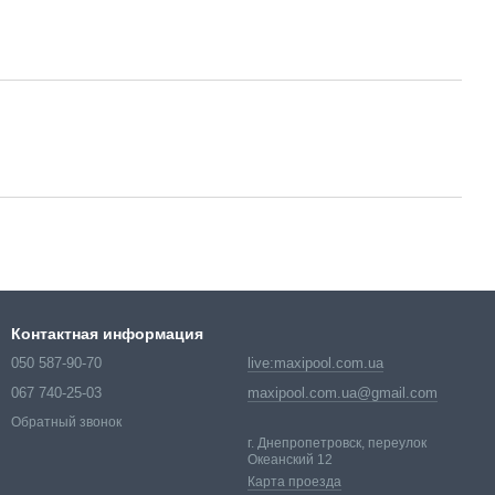
Контактная информация
050 587-90-70
live:maxipool.com.ua
067 740-25-03
maxipool.com.ua@gmail.com
Обратный звонок
г. Днепропетровск, переулок
Океанский 12
Карта проезда