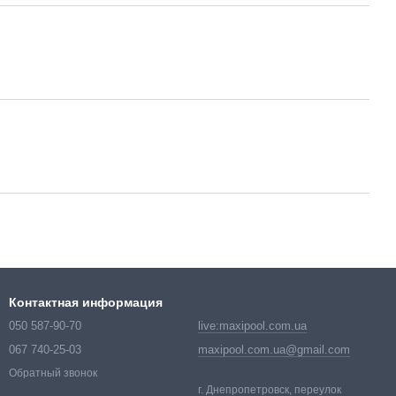
Контактная информация
050 587-90-70
live:maxipool.com.ua
067 740-25-03
maxipool.com.ua@gmail.com
Обратный звонок
г. Днепропетровск, переулок