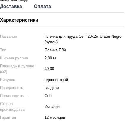
отобразить скидку
Доставка
Оплата
Характеристики
Название
Пленка для пруда Cefil 20х2м Urater Negro
(рулон)
Тип
Пленка ПВХ
Ширина рулона
2,00 м
Площадь в рулоне
40,00
(м2)
Рисунок
одноцветный
Поверхность
гладкая
Производитель
Cefil
Страна
Испания
производства
Гарантия
12 месяцев