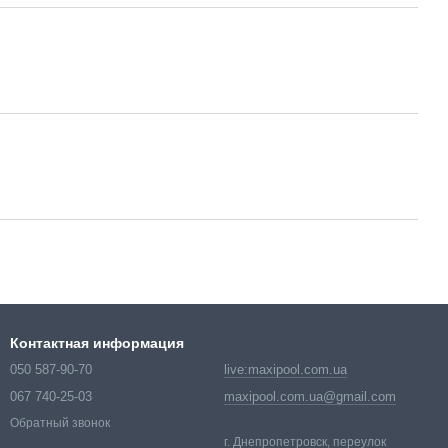
Контактная информация
050 587-90-70
live:maxipool.com.ua
067 740-25-03
maxipool.com.ua@gmail.com
Обратный звонок
г. Днепропетровск, переулок