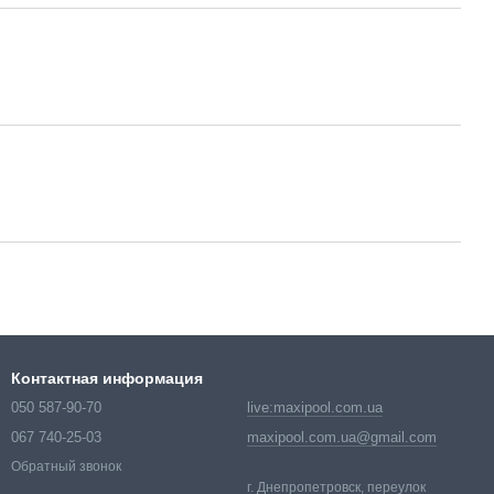
Контактная информация
050 587-90-70
live:maxipool.com.ua
067 740-25-03
maxipool.com.ua@gmail.com
Обратный звонок
г. Днепропетровск, переулок