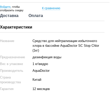
Войдите
, чтобы
К сравнению
отобразить скидку
Доставка
Оплата
Характеристики
Название
Средство для нейтрализации избыточного
хлора в бассейне AquaDoctor SC Stop Chlor
(1кг)
Предназначение
дезинфекция воды
Вес в упаковке
1 кг\ведро
Производитель
AquaDoctor
Страна
Китай
производства
Гарантия
12 месяцев