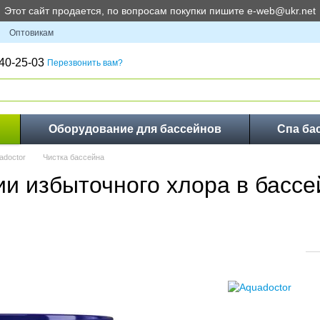
Этот сайт продается, по вопросам покупки пишите e-web@ukr.net
Оптовикам
40-25-03
Перезвонить вам?
Оборудование для бассейнов
Спа ба
adoctor
Чистка бассейна
и избыточного хлора в бассе