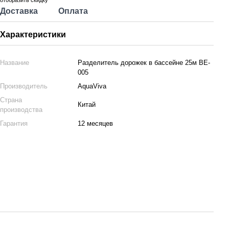
отобразить скидку
Доставка
Оплата
Характеристики
Название
Разделитель дорожек в бассейне 25м BE-
005
Производитель
AquaViva
Страна
Китай
производства
Гарантия
12 месяцев