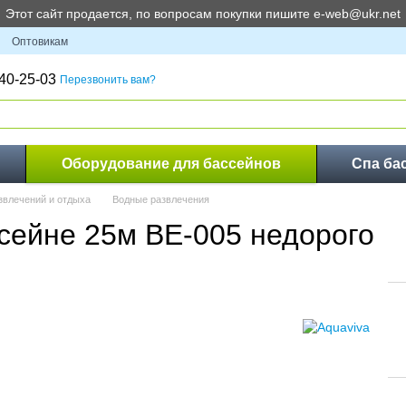
Этот сайт продается, по вопросам покупки пишите e-web@ukr.net
Оптовикам
40-25-03
Перезвонить вам?
Оборудование для бассейнов
Спа ба
звлечений и отдыха
Водные развлечения
сейне 25м BE-005 недорого