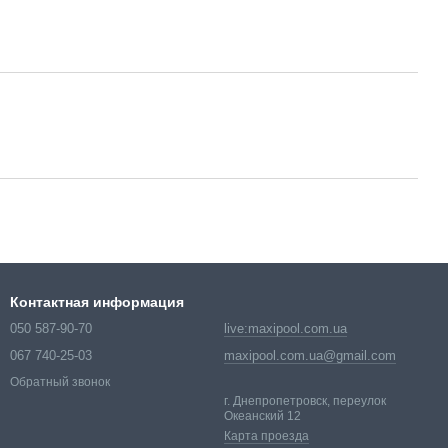
Контактная информация
050 587-90-70
live:maxipool.com.ua
067 740-25-03
maxipool.com.ua@gmail.com
Обратный звонок
г. Днепропетровск, переулок
Океанский 12
Карта проезда