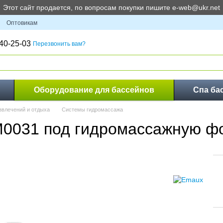
Этот сайт продается, по вопросам покупки пишите e-web@ukr.net
Оптовикам
40-25-03
Перезвонить вам?
Оборудование для бассейнов
Спа ба
звлечений и отдыха
Системы гидромассажа
0031 под гидромассажную ф