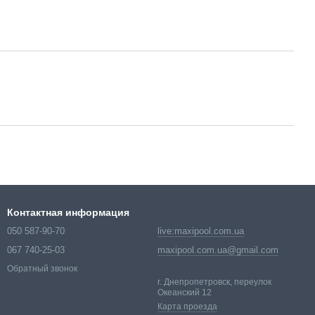
Контактная информация
050 587-90-70
live:maxipool.com.ua
067 740-25-03
maxipool.com.ua@gmail.com
Обратный звонок
г. Днепропетровск, переулок
Океанский 12
Карта проезда