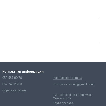
Контактная информация
050 587-90-70
live:maxipool.com.ua
067 740-25-03
maxipool.com.ua@gmail.com
Обратный звонок
г. Днепропетровск, переулок
Океанский 12
Карта проезда