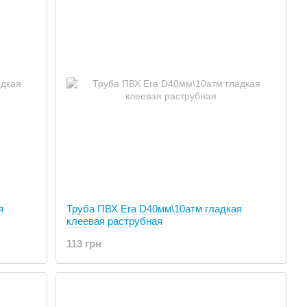
я
Труба ПВХ Era D40мм\10атм гладкая
клеевая раструбная
113 грн