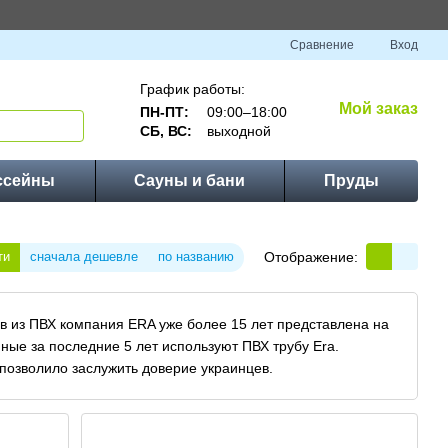
Сравнение
Вход
График работы:
Мой заказ
ПН-ПТ:
09:00–18:00
СБ, ВС:
выходной
ссейны
Сауны и бани
Пруды
Отображение:
ти
сначала дешевле
по названию
в из ПВХ компания ERA уже более 15 лет представлена на
ные за последние 5 лет используют ПВХ трубу Era.
 позволило заслужить доверие украинцев.