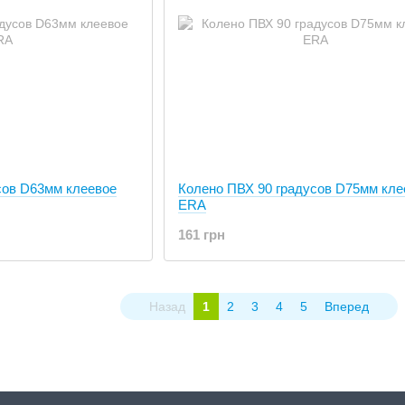
сов D63мм клеевое
Колено ПВХ 90 градусов D75мм кле
ERA
161 грн
Назад
1
2
3
4
5
Вперед