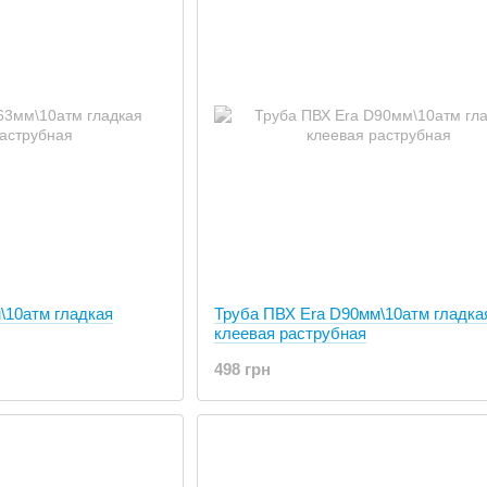
\10атм гладкая
Труба ПВХ Era D90мм\10атм гладка
клеевая раструбная
498 грн