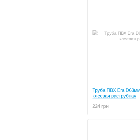
Труба ПВХ Era D63мм
клеевая раструбная
224 грн