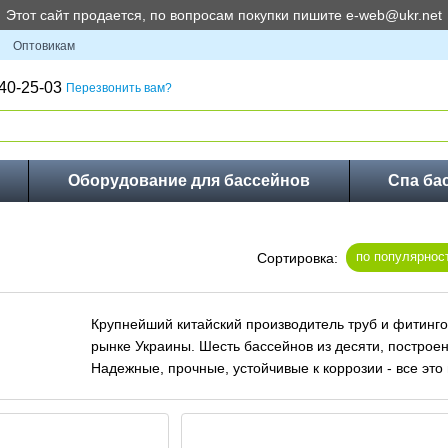
Этот сайт продается, по вопросам покупки пишите e-web@ukr.net
Оптовикам
40-25-03
Перезвонить вам?
Оборудование для бассейнов
Спа ба
по популярнос
Сортировка:
Крупнейший китайский производитель труб и фитинго
рынке Украины. Шесть бассейнов из десяти, построен
Надежные, прочные, устойчивые к коррозии - все это