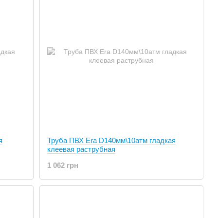
я
Труба ПВХ Era D140мм\10атм гладкая
клеевая раструбная
1 062 грн