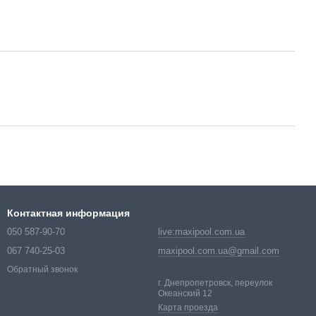
Контактная информация
050 587-90-70
live:maxipool.com.ua
067 740-25-03
maxipool.com.ua@gmail.com
Обратный звонок
г. Днепропетровск, переулок
Океанский 12
Карта проезда