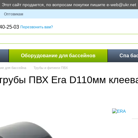
Этот сайт продается, по вопросам покупки пишите e-web@ukr.net
Оптовикам
40-25-03
Перезвонить вам?
Оборудование для бассейнов
Спа ба
ие для бассейна
Трубы и фитинги ПВХ
 трубы ПВХ Era D110мм клеев